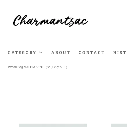
CATEGORY
ABOUT
CONTACT
HIS
Tweed Bag MALHIA KENT（マリアケント）