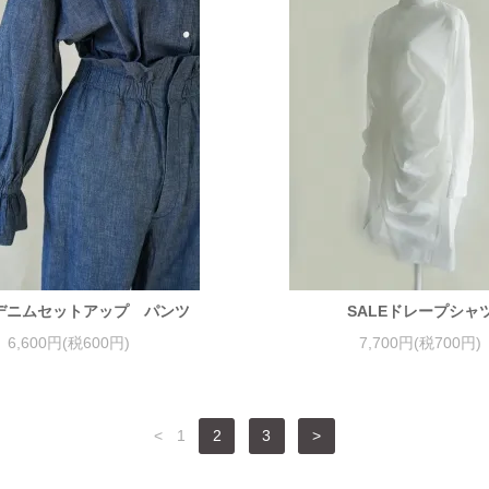
E デニムセットアップ パンツ
SALEドレープシャ
6,600円(税600円)
7,700円(税700円)
<
1
2
3
>