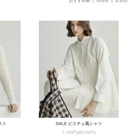
おすすめ順 |
価格順
|
新着順
スト
SALE ビスチェ風シャツ
7,700円(税700円)