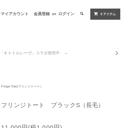
マイアカウント
会員登録
or
ログイン
0
アイテム
「キャトルレーヴ」コラボ発売中 →
Fringe Tote(フリンジトート）
フリンジトート ブラックS（長毛）
11,000円(税1,000円)