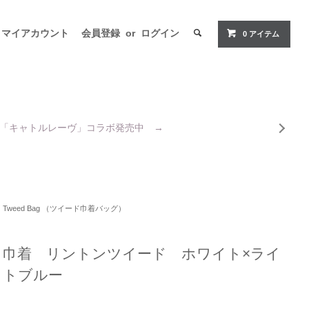
マイアカウント
会員登録
or
ログイン
0
アイテム
「キャトルレーヴ」コラボ発売中 →
Tweed Bag （ツイード巾着バッグ）
巾着 リントンツイード ホワイト×ライ
トブルー