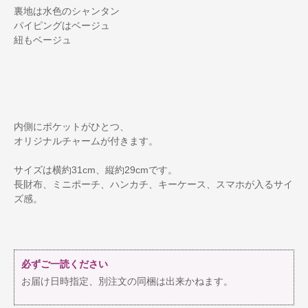
裏地は水色のシャンタン
パイピングはベージュ
紐もベージュ
内側にポケットがひとつ、
オリジナルチャームが付きます。
サイズは横約31cm、縦約29cmです。
長財布、ミニポーチ、ハンカチ、キーケース、スマホが入るサイ
ズ感。
必ずご一読ください
お届け日時指定、別注文の同梱は出来かねます。