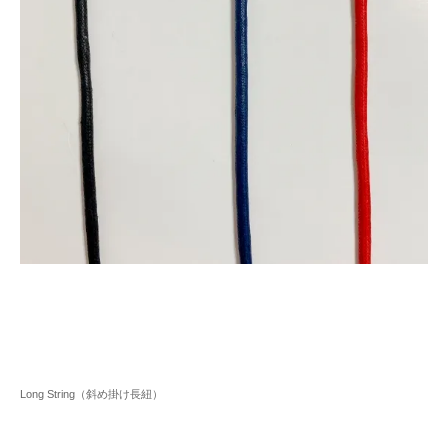
Long String（斜め掛け長紐）